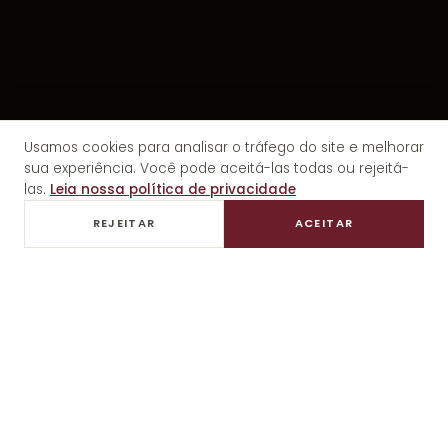
Usamos cookies para analisar o tráfego do site e melhorar
sua experiência. Você pode aceitá-las todas ou rejeitá-
las.
Leia nossa política de privacidade
REJEITAR
ACEITAR
DEGUSTAÇÕES PRIVADAS
ALMOÇO GOURMET
TRANSFER EXCLUSIVO
ALL I
VINÍCOLA ESPANHOLA · AGRELO
Séptima,
a experiência.