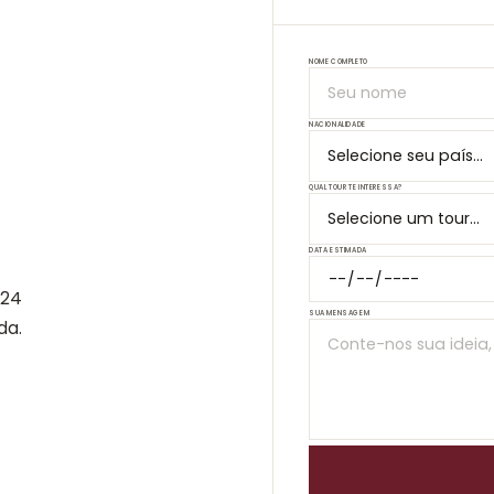
Despedida de Solteiro/a
NOME COMPLETO
Eventos em Mendoza
NACIONALIDADE
QUAL TOUR TE INTERESSA?
DATA ESTIMADA
 24
SUA MENSAGEM
da.