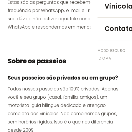
Vale de U
Estas são as perguntas que recebemos com mais
Vinícol
frequência por WhatsApp, e-mail e TripAdvisor. Se
EXCURSÕES
sua dúvida não estiver aqui,
fale conosco no
Contat
WhatsApp
e respondemos em menos de 24h.
Alta Mon
4x4 Exper
MODO ESCURO
IDIOMA
Sobre os passeios
City Tour
EXPERIÊNCIA
Seus passeios são privados ou em grupo?
Blending 
Todos nossos passeios são 100% privados. Apenas
você e seu grupo (casal, família, amigos), um
Cooking 
motorista-guia bilíngue dedicado e atenção
completa das vinícolas. Não combinamos grupos,
GRUPOS E EV
sem horários rígidos. Isso é o que nos diferencia
desde 2009.
Viagens C