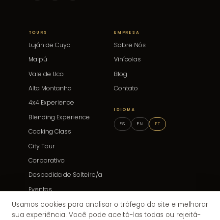
TOURS
EMPRESA
Luján de Cuyo
Sobre Nós
Maipú
Vinícolas
Vale de Uco
Blog
Alta Montanha
Contato
4x4 Experience
IDIOMA
Blending Experience
ES
EN
PT
Cooking Class
City Tour
Corporativo
Despedida de Solteiro/a
Eventos
Usamos cookies para analisar o tráfego do site e melhorar
sua experiência. Você pode aceitá-las todas ou rejeitá-