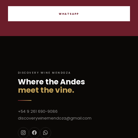
WHATSAPP
DISCOVERY WINE MENDOZA
Where the Andes
meet the vine.
+54 9 261 690-9086
discoverywinemendoza@gmail.com