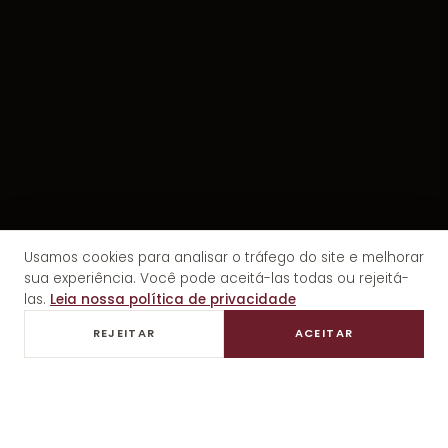
Usamos cookies para analisar o tráfego do site e melhorar
sua experiência. Você pode aceitá-las todas ou rejeitá-
las.
Leia nossa política de privacidade
REJEITAR
ACEITAR
EMPANADAS MENDOZINAS
MALBEC · HARMONIZAÇÃO
HOGAR DE FAMÍLIA