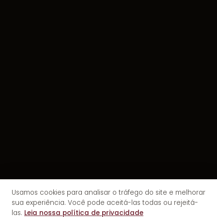
Usamos cookies para analisar o tráfego do site e melhorar
sua experiência. Você pode aceitá-las todas ou rejeitá-
las.
Leia nossa política de privacidade