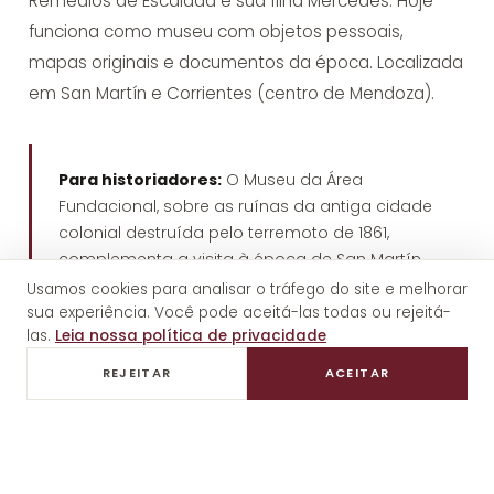
Remedios de Escalada e sua filha Mercedes. Hoje
funciona como museu com objetos pessoais,
mapas originais e documentos da época. Localizada
em San Martín e Corrientes (centro de Mendoza).
Para historiadores:
O Museu da Área
Fundacional, sobre as ruínas da antiga cidade
colonial destruída pelo terremoto de 1861,
complementa a visita à época de San Martín.
Usamos cookies para analisar o tráfego do site e melhorar
sua experiência. Você pode aceitá-las todas ou rejeitá-
las.
Leia nossa política de privacidade
O cruzamento: os seis passos para
REJEITAR
ACEITAR
o Chile
San Martín não usou um só caminho para cruzar a
cordilheira. Para confundir o inimigo e mobilizar todo
o exército (5.000 soldados), usou
seis passos