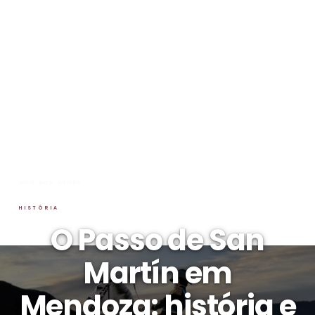
INÍCIO
→
BLOG
→
HISTÓRIA
HISTÓRIA
O Passo de San
Martín em
Mendoza: história e