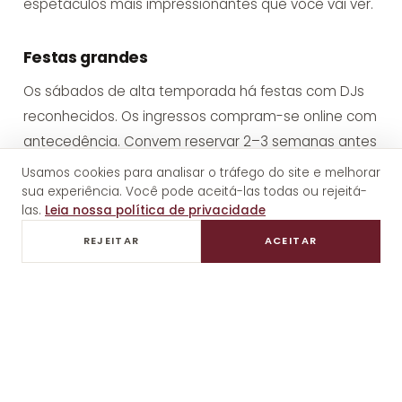
espetáculos mais impressionantes que você vai ver.
Festas grandes
Os sábados de alta temporada há festas com DJs
reconhecidos. Os ingressos compram-se online com
antecedência. Convem reservar 2–3 semanas antes
em alta temporada.
Usamos cookies para analisar o tráfego do site e melhorar
sua experiência. Você pode aceitá-las todas ou rejeitá-
las.
Leia nossa política de privacidade
Dica importante:
Las Palapas é para maiores
REJEITAR
ACEITAR
de idade nas festas (algumas têm entrada
desde 21 anos). Verifique sempre as restrições
do evento específico.
Como combinar Las Palapas com