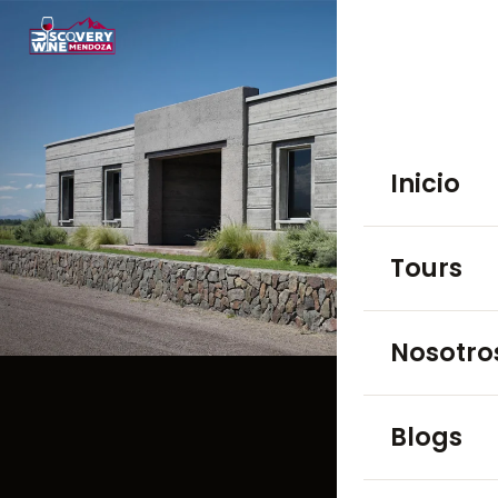
Inicio
Tours
TOURS EN BO
Nosotro
Luján de 
Blogs
Maipú