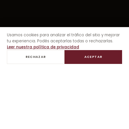
Usamos cookies para analizar el tráfico del sitio y mejorar
tu experiencia. Podés aceptarlas todas o rechazarlas.
Leer nuestra política de privacidad
RECHAZAR
ACEPTAR
DEGUSTACIONES PRIVADAS
ALMUERZO GOURMET
TRASLADO PRIVADO
AL
BODEGA FAMILIAR · ALTO AGRELO
Pulenta Estate,
la experiencia.