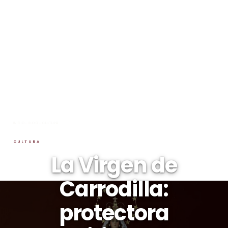
INICIO
→
BLOG
→
CULTURA
CULTURA
La Virgen de
Carrodilla:
protectora