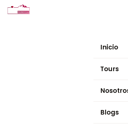
Inicio
Tours
TOURS EN BO
Nosotro
Luján de 
Blogs
Maipú