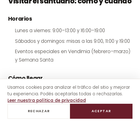
Visitar el santuario: cómo y cuándo
Horarios
Lunes a viernes: 9:00–13:00 y 16:00–19:00
Sábados y domingos: misas a las 9:00, 11:00 y 19:00
Eventos especiales en Vendimia (febrero–marzo)
y Semana Santa
Cómo llegar
Usamos cookies para analizar el tráfico del sitio y mejorar
El santuario está en Luján de Cuyo, a 20–25 minutos
tu experiencia. Podés aceptarlas todas o rechazarlas.
del centro de Mendoza. Se puede combinar
Leer nuestra política de privacidad
fácilmente con visitas a bodegas cercanas como
RECHAZAR
ACEPTAR
Casa Vigil, Vistalba o Bodega Norton. Los
tours
privados de bodegas en Luján de Cuyo
pueden
incluir una parada en el santuario sin costo adicional.