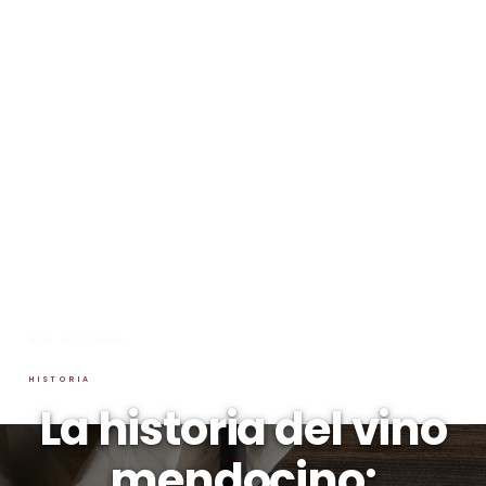
INICIO
→
BLOG
→
HISTORIA
HISTORIA
La historia del vino
mendocino: