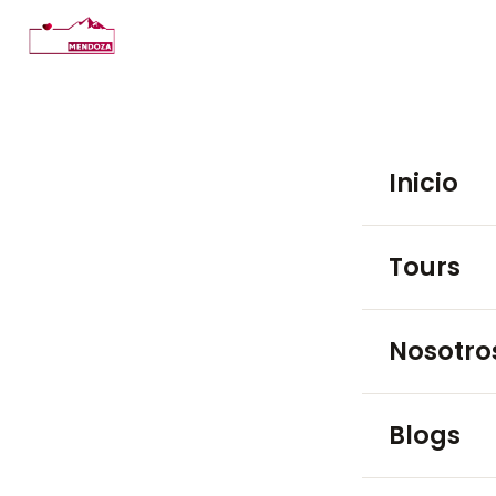
Inicio
Tours
TOURS EN BO
Nosotro
Luján de 
Blogs
Maipú