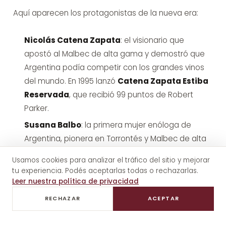
Aquí aparecen los protagonistas de la nueva era:
Nicolás Catena Zapata
: el visionario que
apostó al Malbec de alta gama y demostró que
Argentina podía competir con los grandes vinos
del mundo. En 1995 lanzó
Catena Zapata Estiba
Reservada
, que recibió 99 puntos de Robert
Parker.
Susana Balbo
: la primera mujer enóloga de
Argentina, pionera en Torrontés y Malbec de alta
gama.
Usamos cookies para analizar el tráfico del sitio y mejorar
Paul Hobbs
: enólogo californiano que fundó Viña
tu experiencia. Podés aceptarlas todas o rechazarlas.
Leer nuestra política de privacidad
Cobos en Luján de Cuyo.
Achaval Ferrer
: pioneros en Malbecs de parcela
RECHAZAR
ACEPTAR
única.