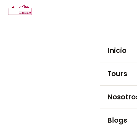
Inicio
Tours
TOURS EN BO
Nosotro
Luján de 
Blogs
Maipú