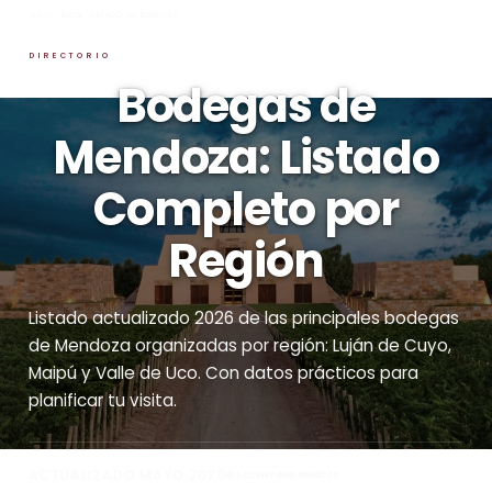
INICIO
→
BLOG
→
LISTADO DE BODEGAS
DIRECTORIO
Bodegas de
Mendoza: Listado
Completo por
Región
Listado actualizado 2026 de las principales bodegas
de Mendoza organizadas por región: Luján de Cuyo,
Maipú y Valle de Uco. Con datos prácticos para
planificar tu visita.
ACTUALIZADO MAYO 2026
DISCOVERY WINE MENDOZA