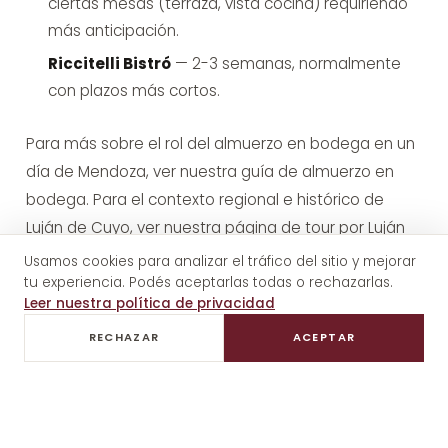
ciertas mesas (terraza, vista cocina) requiriendo
más anticipación.
Riccitelli Bistró
— 2-3 semanas, normalmente
con plazos más cortos.
Para más sobre el rol del almuerzo en bodega en un
día de Mendoza, ver nuestra
guía de almuerzo en
bodega
. Para el contexto regional e histórico de
Luján de Cuyo, ver nuestra
página de tour por Luján
de Cuyo
.
Usamos cookies para analizar el tráfico del sitio y mejorar
tu experiencia. Podés aceptarlas todas o rechazarlas.
Leer nuestra política de privacidad
Estándares de vehículo y chofer
RECHAZAR
ACEPTAR
Los vehículos estándar para tour privado de vinos en
Mendoza son: sedanes (Toyota Corolla, Camry o
equivalente) para dos pasajeros; SUVs o minivans