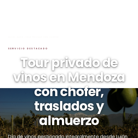
INICIO
→
BLOG
→
TOUR PRIVADO CON CHOFER
SERVICIO DESTACADO
Tour privado de
vinos en Mendoza
con chofer,
traslados y
almuerzo
Día de vinos gestionado integralmente desde Luján