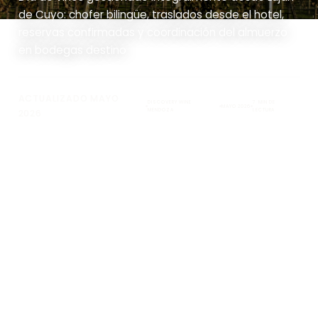
de Cuyo: chofer bilingüe, traslados desde el hotel,
reservas confirmadas y coordinación del almuerzo
en bodegas destino
ACTUALIZADO MAYO
DISCOVERY WINE
7 MIN DE
MAYO 2026
MENDOZA
LECTURA
2026