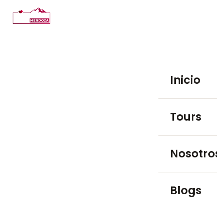
Inicio
Tours
TOURS EN BO
Nosotro
Luján de 
Blogs
Maipú