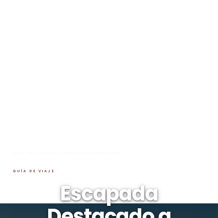
INICIO
→
BLOG
→
ESCAPADA A MENDOZA DESDE BUENOS AIRES
GUÍA DE VIAJE
Escapada
Destacado a