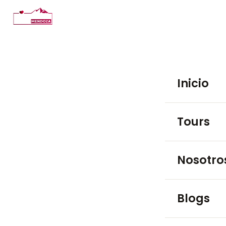
Inicio
Tours
TOURS EN BO
Nosotro
Luján de 
Blogs
Maipú