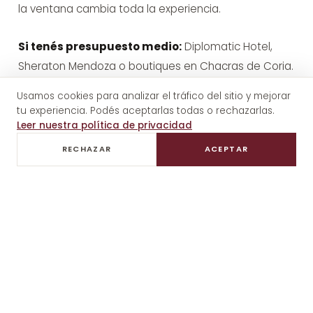
la ventana cambia toda la experiencia.
Si tenés presupuesto medio:
Diplomatic Hotel,
Sheraton Mendoza o boutiques en Chacras de Coria.
Usamos cookies para analizar el tráfico del sitio y mejorar
tu experiencia. Podés aceptarlas todas o rechazarlas.
Las regiones: distancias reales
Leer nuestra política de privacidad
desde el centro
RECHAZAR
ACEPTAR
Maipú
— 20-30 minutos. La cuna del vino argentino.
Bodegas centenarias con cavas de piedra. Ideal
para empezar y entender la historia.
Luján de Cuyo
— 30-45 minutos. La tierra del
Malbec. Catena Zapata, Susana Balbo, Trapiche,
Casa Vigil. La región para una jornada completa de
bodegas top.